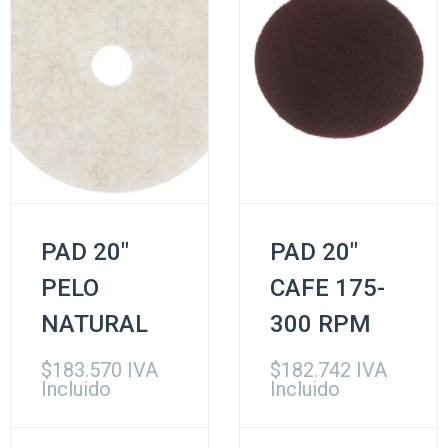
PAD 20″
PAD 20″
PELO
CAFE 175-
NATURAL
300 RPM
$
183.570
IVA
$
182.742
IVA
Incluido
Incluido