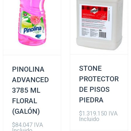
STONE
PINOLINA
PROTECTOR
ADVANCED
DE PISOS
3785 ML
PIEDRA
FLORAL
(GALÓN)
$
1.319.150
IVA
Incluido
$
84.047
IVA
Incluido